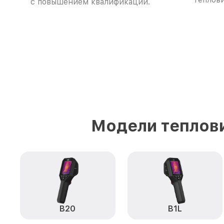
с повышением квалификации.
Модели теплови
B20
B1L