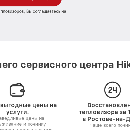
епловизоров, Вы соглашаетесь на
его сервисного центра Hik
выгодные цены на
Восстановле
услуги.
тепловизора за 
аведливые цены на
в Ростове-на-Д
уживание и починку
Чаще всего почи
изоров и оригинальные