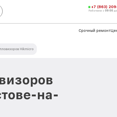
+7 (863) 209
Работаем с
09:00
д
Срочный ремонт
Це
пловизоров Hikmicro
визоров
стове-на-