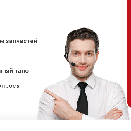
м запчастей
йный талон
опросы