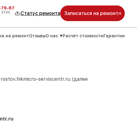
-79-87
о
21:00
Статус ремонта
Записаться на ремонт
на на ремонт
Отзывы
О нас
Расчёт стоимости
Гарантии
м
rostov.hikmicro-serviscentr.ru
(далее
ntr.ru